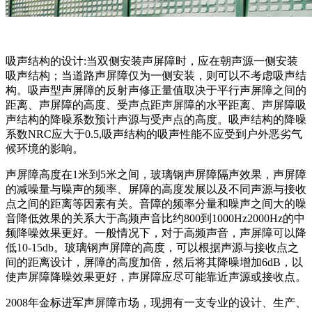
吸声结构的设计:当双侧安装声屏障时，应在朝声源一侧安装
吸声结构；当道路声屏障仅为一侧安装，则可以不考虑吸声结
构。吸声型声屏障的反射声修正量值取决于平行声屏障之间的
距离、声屏障的高度、受声点距声屏障的水平距离、声屏障吸
声结构的降噪系数预计声源与受声点的高度。吸声结构的降噪
系数NRC应大于0.5,吸声结构的吸声性能不应受到户外恶劣气
候环境的影响。
声屏障高度在1米到5米之间，玻璃钢声屏障隔声效果，声屏障
的减噪量与噪声的频率、屏障的高度发展以及不同声源与接收
点之间的距离等因素有关。音障的频率分量和噪声之间大的噪
音降低效果的关系大于高频声音比约800到1000Hz2000Hz的中
频降噪效果更好。一般情况下，对于高频声音，声屏障可以降
低10-15db。玻璃钢声屏障的高度，可以根据声源与接收点之
间的距离设计，屏障的高度加倍，然后将其降噪增加6dB，以
使声屏障降噪效果更好，声屏障应尽可能靠近声源或接收点。
2008年金标进军声屏障市场，现拥有一支专业的设计、生产、