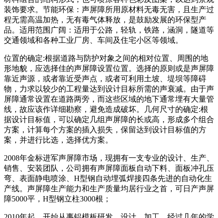
装饰要求。节能环保：声屏障所用原材料无毒无害，且生产过
程无需高温加热，无有毒气体释放，是鼓励发展的环保型产
品。适用范围广阔：适用于公路，轻轨，铁路，涵洞，隧道等
交通领域和各种工业厂房、车间及住宅小区等领域。
位置的确定:根据道路与防护对象之间的相对位置、周围的地
形地貌，应选择佳的声屏障设置位置。选择的原则或是声屏障
靠近声源，或者靠近受声点，或者可利用土坡、堤坝等障碍
物，力求以较少的工程量达到设计目标所需的声衰减。由于声
屏障通常设置在道路两旁，而这些区域的地下通常埋有大量管
线，故应该作详细勘察，避免造成破坏。几何尺寸的确定:根
据设计目标值，可以确定几组声屏障的长或高，形成多个组合
方案，计算每个方案的插入损失，保留达到设计目标值的方
案，并进行比选，选择优方案。
2008年金标进军声屏障市场，现拥有一支专业的设计、生产、
销售、安装团队，公司拥有声屏障面板自动下料、面板冲孔压
弯、表面静电喷涂、H型钢自动埋弧焊接四条先进的自动化生
产线。声屏障生产能力和生产质量均居行业之首，可日产声屏
障5000平，H型钢立柱3000根；
2010年起，开始从事铝模板研发、设计、加工，经过几年的学