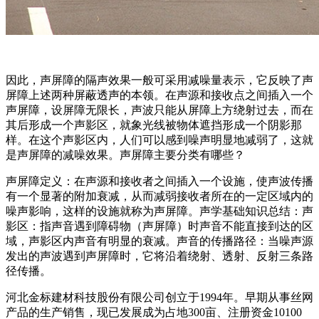
因此，声屏障的隔声效果一般可采用减噪量表示，它反映了声
屏障上述两种屏蔽透声的本领。在声源和接收点之间插入一个
声屏障，设屏障无限长，声波只能从屏障上方绕射过去，而在
其后形成一个声影区，就象光线被物体遮挡形成一个阴影那
样。在这个声影区内，人们可以感到噪声明显地减弱了，这就
是声屏障的减噪效果。声屏障主要分类有哪些？
声屏障定义：在声源和接收者之间插入一个设施，使声波传播
有一个显著的附加衰减，从而减弱接收者所在的一定区域内的
噪声影响，这样的设施就称为声屏障。声学基础知识总结：声
影区：指声音遇到障碍物（声屏障）时声音不能直接到达的区
域，声影区内声音有明显的衰减。声音的传播路径：当噪声源
发出的声波遇到声屏障时，它将沿着绕射、透射、反射三条路
径传播。
河北金标建材科技股份有限公司创立于1994年。早期从事丝网
产品的生产销售，现已发展成为占地300亩、注册资金10100