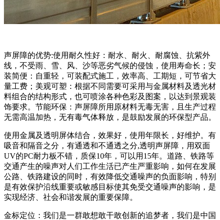
声屏障的优势:使用耐久性好：耐水、耐火、耐腐蚀、抗紫外
线，不受雨、雪、风、沙等恶劣气候的侵蚀，使用寿命长；安
装简便：自重轻，可装配式施工，效率高、工期短，可节省大
量工费；美观可塑：根据不同需要可采用与金属材料及透光材
料组合的结构形式，也可喷涂各种色彩及图案，以达到景观装
饰要求。节能环保：声屏障所用原材料无毒无害，且生产过程
无需高温加热，无有毒气体释放，是鼓励发展的环保型产品。
使用金属及透明屏体结合，效果好，使用年限长，好维护。有
吸音和隔音之分，有通透和不通透之分,透明声屏障，用双面
UV的PC耐力板不错，质保10年，可以用15年。道路、铁路等
交通产生的噪声对人们工作生活已产生严重影响，如何在发展
公路、铁路建设的同时，有效降低交通噪声的负面影响，特别
是有效保护沿线重要或敏感目标使其免受交通噪声的影响，是
实现经济、社会和谐发展的重要保障。
金标定位：我们是一群敢想敢干敢创新的追梦者，我们是中国