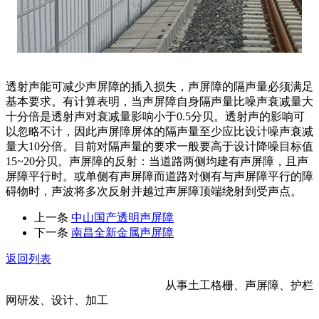
透射声能可减少声屏障的插入损失，声屏障的隔声量必须满足
基本要求。有计算表明，当声屏障自身隔声量比噪声衰减量大
十分倍是透射声对衰减量影响小于0.5分贝。透射声的影响可
以忽略不计，因此声屏障屏体的隔声量至少应比设计噪声衰减
量大10分倍。目前对隔声量的要求一般要高于设计降噪目标值
15~20分贝。声屏障的反射：当道路两侧均建有声屏障，且声
屏障平行时。或单侧有声屏障而道路对侧有与声屏障平行的障
碍物时，声波将多次反射并越过声屏障顶端绕射到受声点。
上一条
中山国产透明声屏障
下一条
南昌全新金属声屏障
返回列表
河北金标建材科技股份有限公司
从事土工格栅、声屏障、护栏
网研发、设计、加工