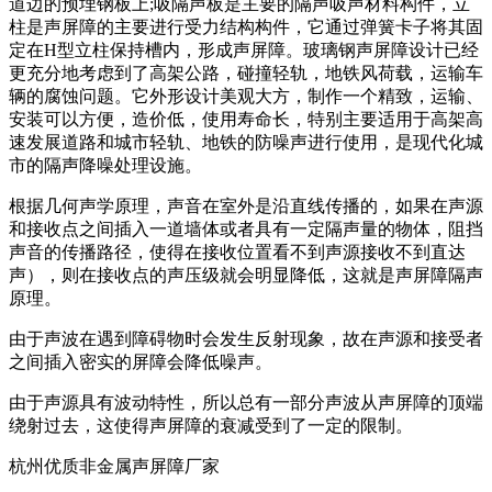
道边的预埋钢板上;吸隔声板是主要的隔声吸声材料构件，立
柱是声屏障的主要进行受力结构构件，它通过弹簧卡子将其固
定在H型立柱保持槽内，形成声屏障。玻璃钢声屏障设计已经
更充分地考虑到了高架公路，碰撞轻轨，地铁风荷载，运输车
辆的腐蚀问题。它外形设计美观大方，制作一个精致，运输、
安装可以方便，造价低，使用寿命长，特别主要适用于高架高
速发展道路和城市轻轨、地铁的防噪声进行使用，是现代化城
市的隔声降噪处理设施。
根据几何声学原理，声音在室外是沿直线传播的，如果在声源
和接收点之间插入一道墙体或者具有一定隔声量的物体，阻挡
声音的传播路径，使得在接收位置看不到声源接收不到直达
声），则在接收点的声压级就会明显降低，这就是声屏障隔声
原理。
由于声波在遇到障碍物时会发生反射现象，故在声源和接受者
之间插入密实的屏障会降低噪声。
由于声源具有波动特性，所以总有一部分声波从声屏障的顶端
绕射过去，这使得声屏障的衰减受到了一定的限制。
杭州优质非金属声屏障厂家