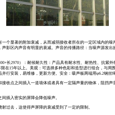
有一个显著的附加衰减，从而减弱接收者所在的一定区域内的噪
，声影区内声音有明显的衰减。声音的传播路径：当噪声源发出
×高500×长2970）：耐候耐久性：产品具有耐水性、耐热性、
年限在15年以上。美观：可选择多种色彩和造型进行组合，与周
并行安装，易维修，更新方便。安全：吸声板两端用φ6.2钢丝
和接收点之间插入一道墙体或者具有一定隔声量的物体，阻挡声
之间插入密实的屏障会降低噪声。
绕射过去，这使得声屏障的衰减受到了一定的限制。