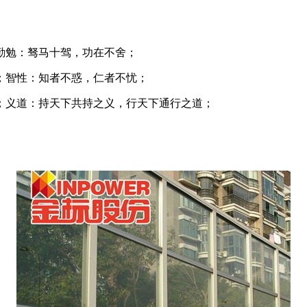
勤勉：驽马十驾，功在不舍；
；智性：知者不惑，仁者不忧；
；义道：持天下共持之义，行天下通行之道；