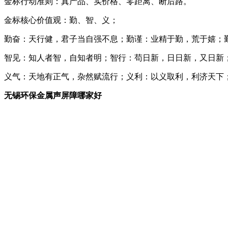
金标行动准则：真产品、实价格、零距离、断后路。
金标核心价值观：勤、智、义；
勤奋：天行健，君子当自强不息；勤谨：业精于勤，荒于嬉；
智见：知人者智，自知者明；智行：苟日新，日日新，又日新
义气：天地有正气，杂然赋流行；义利：以义取利，利济天下
无锡环保金属声屏障哪家好