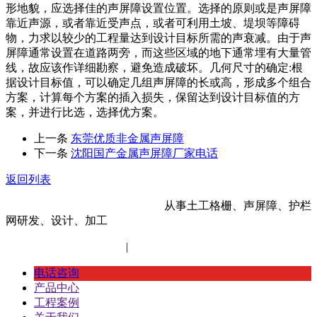
形地貌，应选择佳的声屏障设置位置。选择的原则或是声屏障
靠近声源，或者靠近受声点，或者可利用土坡、堤坝等障碍
物，力求以较少的工程量达到设计目标所需的声衰减。由于声
屏障通常设置在道路两旁，而这些区域的地下通常埋有大量管
线，故应该作详细勘察，避免造成破坏。几何尺寸的确定:根
据设计目标值，可以确定几组声屏障的长或高，形成多个组合
方案，计算每个方案的插入损失，保留达到设计目标值的方
案，并进行比选，选择优方案。
上一条
东莞优质非金属声屏障
下一条
沈阳国产金属声屏障厂家电话
返回列表
河北金标建材科技股份有限公司
从事土工格栅、声屏障、护栏
网研发、设计、加工
冀ICP备14012472号-11
|
网站地图
XML地图
电话咨询
产品中心
工程案例