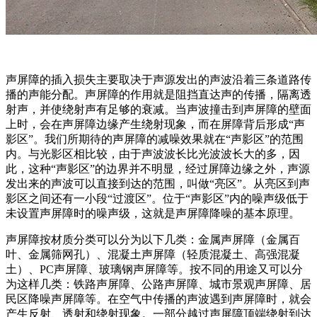
声屏障的插入损失主要取决于声源发出的声波沿着三条道路传
播的声能分配。声屏障的作用就是阻挡直达声的传播，隔离透
射声，并使绕射声有足够的衰减。当声波撞击到声屏障的壁面
上时，会在声屏障边缘产生绕射现象，而在屏障背后形成“声
影区”。我们所期待的声屏障的减噪效果就在“声影区”的范围
内。与光影区相比较，由于声波波长比光波波长大的多，因
此，这种“声影区”的边界并不明显，经过屏障边缘之外，声源
发出来的声波可以直接到达的范围，叫做“亮区”。从亮区到声
影区之间还有一小段“过渡区”。位于“声影区”内的噪声级低于
未设置声屏障时的噪声级，这就是声屏障降噪的基本原理。
声屏障按材质分类可以分为以下几类：金属声屏障（金属百
叶、金属筛网孔）、混凝土声屏障（轻质混凝土、高强混凝
土）、PC声屏障、玻璃钢声屏障等。按不同的用途又可以分
为这样几类：铁路声屏障、公路声屏障、城市景观声屏障、居
民区降噪声屏障等。在空气中传播的声波遇到声屏障时，就会
产生反射、透射和绕射现象。一部分越过声屏障顶端绕射到达