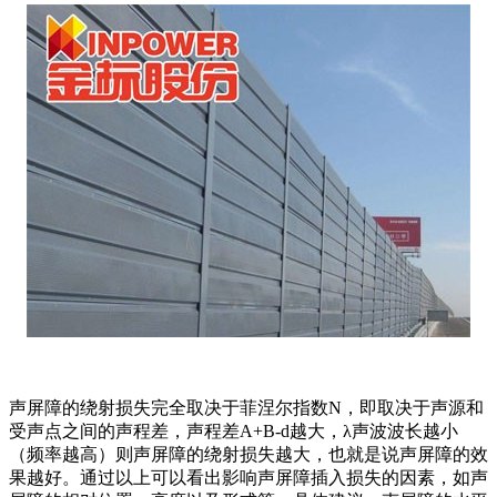
声屏障的绕射损失完全取决于菲涅尔指数N，即取决于声源和
受声点之间的声程差，声程差A+B-d越大，λ声波波长越小
（频率越高）则声屏障的绕射损失越大，也就是说声屏障的效
果越好。通过以上可以看出影响声屏障插入损失的因素，如声