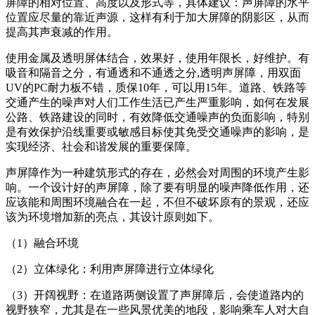
屏障的相对位置、高度以及形式等，具体建议：声屏障的水平
位置应尽量的靠近声源，这样有利于加大屏障的阴影区，从而
提高其声衰减的作用。
使用金属及透明屏体结合，效果好，使用年限长，好维护。有
吸音和隔音之分，有通透和不通透之分,透明声屏障，用双面
UV的PC耐力板不错，质保10年，可以用15年。道路、铁路等
交通产生的噪声对人们工作生活已产生严重影响，如何在发展
公路、铁路建设的同时，有效降低交通噪声的负面影响，特别
是有效保护沿线重要或敏感目标使其免受交通噪声的影响，是
实现经济、社会和谐发展的重要保障。
声屏障作为一种建筑形式的存在，必然会对周围的环境产生影
响。一个设计好的声屏障，除了要有明显的噪声降低作用，还
应该能和周围环境融合在一起，不但不破坏原有的景观，还应
该为环境增加新的亮点，其设计原则如下。
（1）融合环境
（2）立体绿化：利用声屏障进行立体绿化
（3）开阔视野：在道路两侧设置了声屏障后，会使道路内的
视野狭窄，尤其是在一些风景优美的地段，影响乘车人对大自